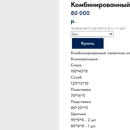
Комбинированный
80 000
р.
гравировка портрета ф.и.о и дат
Купить
Комбинированный памятник из
Комплектация :
Стела
100*45*8
Столб
120*15*10
Подставка
70*16*5
Подставка
80*20*15
Цветник
95*8*8 - 2 шт
80*8*8 - 1 шт