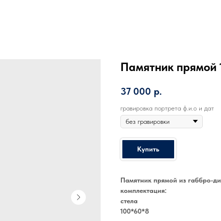
Памятник прямой 
37 000
р.
гравировка портрета ф.и.о и дат
Купить
Памятник прямой из габбро-ди
комплектация:
стела
100*60*8