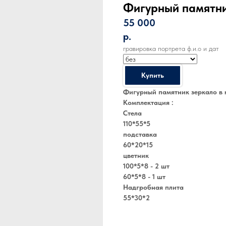
Фигурный памятни
55 000
р.
гравировка портрета ф.и.о и дат
Купить
Фигурный памятник зеркало в 
Комплектация :
Стела
110*55*5
подставка
60*20*15
цветник
100*5*8 - 2 шт
60*5*8 - 1 шт
Надгробная плита
55*30*2